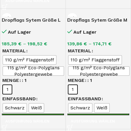
AUSFÜHRUNG WÄHLEN
Dropflags Sytem Größe L
Dropflags Sytem Größe M
122 x 338 cm
93,0 x 256,0 cm
Auf Lager
Auf Lager
185,39
€
–
198,52
€
139,86
€
–
174,71
€
MATERIAL
MATERIAL
110 g/m² Flaggenstoff
110 g/m² Flaggenstoff
115 g/m² Eco-Polyglans
115 g/m² Eco-Polyglans
Polyestergewebe
Polyestergewebe
MENGE
: 1
MENGE
: 1
1
1
EINFASSBAND
EINFASSBAND
Schwarz
Weiß
Schwarz
Weiß
AUSFÜHRUNG WÄHLEN
AUSFÜHRUNG WÄHLEN