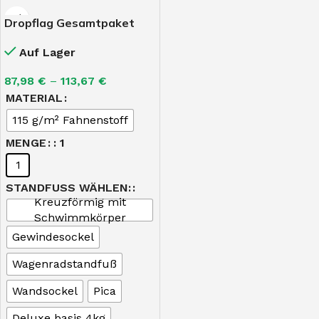
Dropflag Gesamtpaket
Größe S – 75 x 194 cm
Auf Lager
87,98
€
–
113,67
€
MATERIAL
115 g/m² Fahnenstoff
MENGE
: 1
1
STANDFUSS WÄHLEN:
Kreuzförmig mit
Schwimmkörper
Gewindesockel
Wagenradstandfuß
Wandsockel
Pica
Deluxe basis 4kg