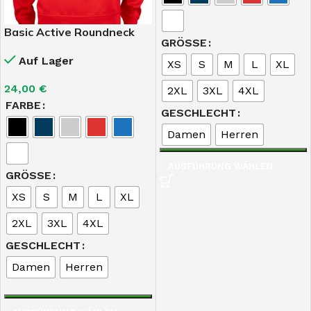
Basic Active Roundneck
GRÖSSE
Auf Lager
XS
S
M
L
XL
24,00
€
2XL
3XL
4XL
FARBE
GESCHLECHT
Damen
Herren
AUSFÜHRUNG WÄHLEN
GRÖSSE
XS
S
M
L
XL
2XL
3XL
4XL
GESCHLECHT
Damen
Herren