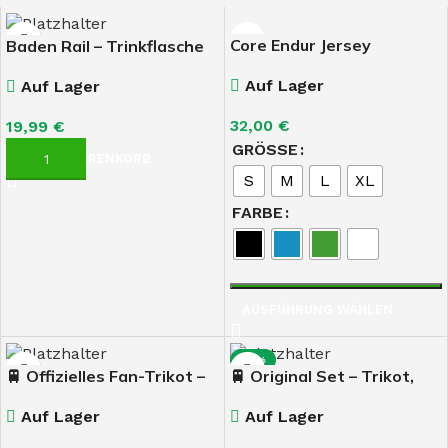
Core Endur Jersey
Baden Rail – Trinkflasche
im Trikot-Design
Auf Lager
Auf Lager
32,00
€
19,99
€
GRÖSSE
IN DEN WARENKORB
S
M
L
XL
FARBE
AUSFÜHRUNG WÄHLEN
-13%
🚆 Offizielles Fan-Trikot –
🚆 Original Set – Trikot,
Baden Rail GmbH
Hose & Stutzen | Baden
Auf Lager
Auf Lager
Rail GmbH