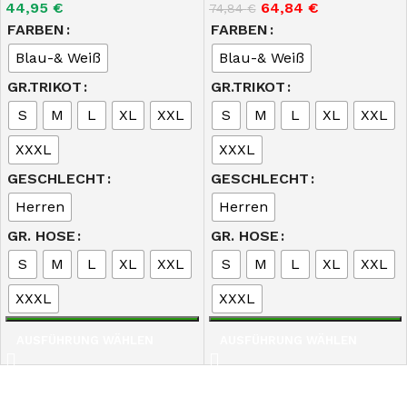
44,95
€
64,84
€
74,84
€
FARBEN
FARBEN
Blau-& Weiß
Blau-& Weiß
GR.TRIKOT
GR.TRIKOT
S
M
L
XL
XXL
S
M
L
XL
XXL
XXXL
XXXL
GESCHLECHT
GESCHLECHT
Herren
Herren
GR. HOSE
GR. HOSE
S
M
L
XL
XXL
S
M
L
XL
XXL
XXXL
XXXL
AUSFÜHRUNG WÄHLEN
AUSFÜHRUNG WÄHLEN
AWDS Design & Druckservice
77866 – Rheinau