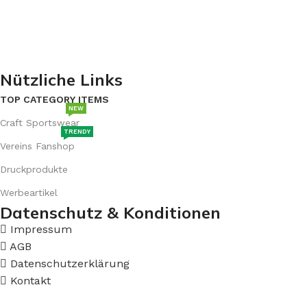
Baden-Württemberg
E-Mail: service@awdsdruck.de
Email: webshop@awdsdruck.de
Nützliche Links
TOP CATEGORY ITEMS
NEW
Craft Sportswear
TRENDY
Vereins Fanshop
Druckprodukte
Werbeartikel
Datenschutz & Konditionen
Impressum
AGB
Datenschutzerklärung
Kontakt