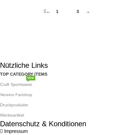
←
1
2
3
→
AWDS Design & Druckservice
77866 – Rheinau
Baden-Württemberg
E-Mail: service@awdsdruck.de
Email: webshop@awdsdruck.de
Nützliche Links
TOP CATEGORY ITEMS
NEW
Craft Sportswear
TRENDY
Vereins Fanshop
Druckprodukte
Werbeartikel
Datenschutz & Konditionen
Impressum