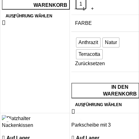
1
WARENKORB
AUSFÜHRUNG WÄHLEN
FARBE
Anthrazit
Natur
Terracotta
Zurücksetzen
IN DEN
WARENKORB
AUSFÜHRUNG WÄHLEN
Parkscheibe mit 3
Nackenkissen
Einkaufschip und Eiskratzer-
Auf Lager
Auf Lager
Funktion