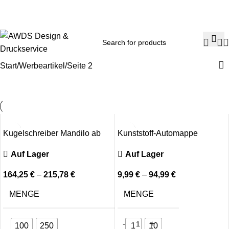
✔
Hotline: 015560788245
✔
Starke Marken
✔
Breites Sortim
Start
Werbeartikel
Seite 2
Kugelschreiber Mandilo ab
Kunststoff-Automappe
100 stk
Auf Lager
Auf Lager
9,99
€
–
94,99
€
164,25
€
–
215,78
€
MENGE
MENGE
1
10
100
250