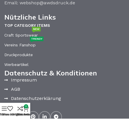
Email: webshop@awdsdruck.de
Nützliche Links
TOP CATEGORY ITEMS
NEW
Craft Sportswear
TRENDY
Vereins Fanshop
Druckprodukte
Werbeartikel
Datenschutz & Konditionen
Impressum
AGB
Datenschutzerklärung
Kontakt
0
Menu
Wunschliste
Vergleichen
Warenkorb