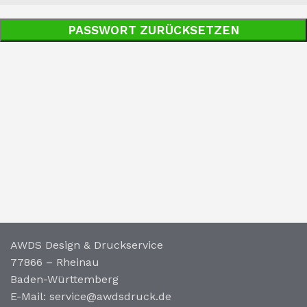
PASSWORT ZURÜCKSETZEN
AWDS Design & Druckservice
77866 – Rheinau
Baden-Württemberg
E-Mail: service@awdsdruck.de