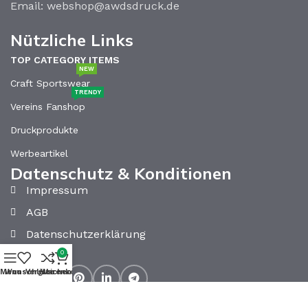
Email: webshop@awdsdruck.de
Nützliche Links
TOP CATEGORY ITEMS
NEW
Craft Sportswear
TRENDY
Vereins Fanshop
Druckprodukte
Werbeartikel
Datenschutz & Konditionen
Impressum
AGB
Datenschutzerklärung
0
Kontakt
Menu
Wunschliste
Vergleichen
Warenkorb