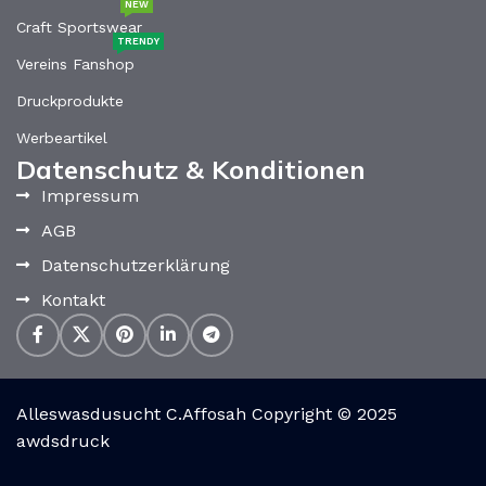
NEW
Craft Sportswear
TRENDY
Vereins Fanshop
Druckprodukte
Werbeartikel
Datenschutz & Konditionen
Impressum
AGB
Datenschutzerklärung
Kontakt
Alleswasdusucht C.Affosah Copyright © 2025
awdsdruck