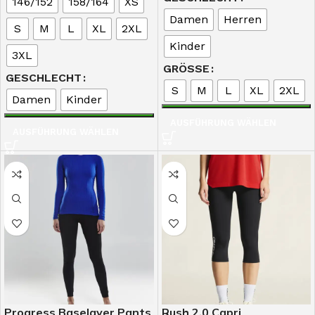
146/152
158/164
XS
Damen
Herren
S
M
L
XL
2XL
Kinder
3XL
GRÖSSE
GESCHLECHT
S
M
L
XL
2XL
Damen
Kinder
AUSFÜHRUNG WÄHLEN
AUSFÜHRUNG WÄHLEN
Progress Baselayer Pants
Rush 2.0 Capri