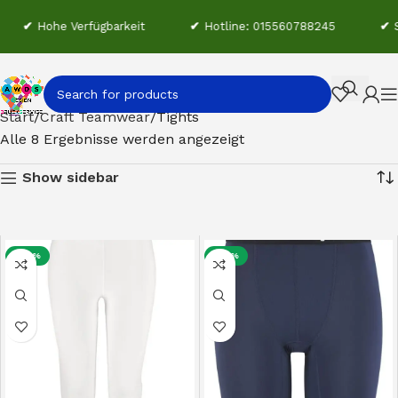
✔
Hohe Verfügbarkeit
✔
Hotline: 015560788245
✔
St
Start
Craft Teamwear
Tights
Alle 8 Ergebnisse werden angezeigt
Show sidebar
-28%
-32%