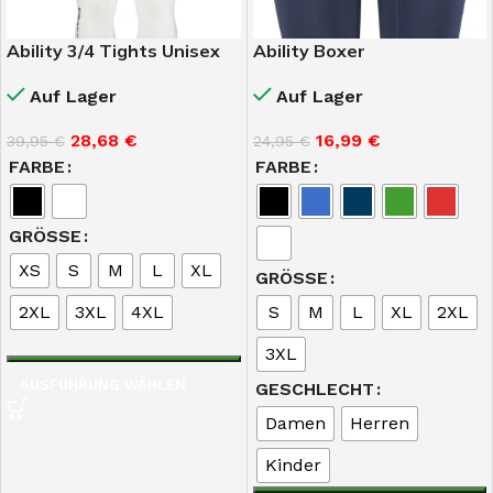
Ability 3/4 Tights Unisex
Ability Boxer
Auf Lager
Auf Lager
28,68
€
16,99
€
39,95
€
24,95
€
FARBE
FARBE
GRÖSSE
XS
S
M
L
XL
GRÖSSE
2XL
3XL
4XL
S
M
L
XL
2XL
3XL
AUSFÜHRUNG WÄHLEN
GESCHLECHT
Damen
Herren
Kinder