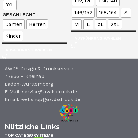
122/128
134/140
3XL
146/152
158/164
S
GESCHLECHT
Damen
Herren
M
L
XL
2XL
Kinder
AUSFÜHRUNG WÄHLEN
AUSFÜHRUNG WÄHLEN
AWDS Design & Druckservice
77866 – Rheinau
Baden-Württemberg
E-Mail: service@awdsdruck.de
Email: webshop@awdsdruck.de
Nützliche Links
TOP CATEGORY ITEMS