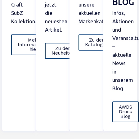
BLOG
Craft
jetzt
unsere
SubZ
die
aktuellen
Infos,
Kollektion.
neuesten
Markenkataloge.
Aktionen
Artikel.
und
Veranstalt
Mehr
Zu den
Informationen
Katalogen
–
Zu den
hier
Neuheiten
aktuelle
News
in
unserem
Blog.
AWDS
Druck
Blog