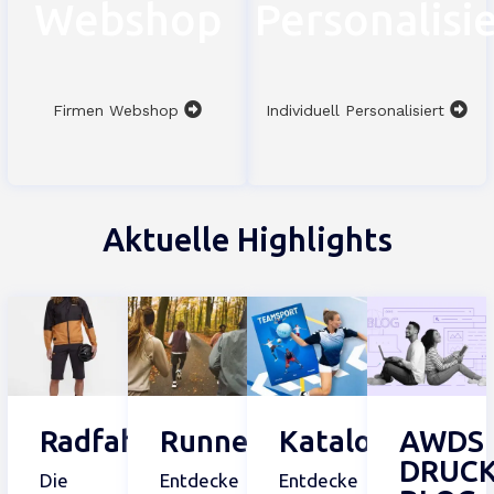
Webshop
Personalisi
Firmen Webshop
Individuell Personalisiert
Aktuelle Highlights
Radfahren
Runner
Kataloge
AWDS
DRUC
Die
Entdecke
Entdecke