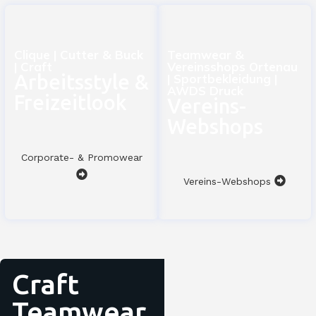
Clique | Cutter & Buck
Teamwear &
| Craft
Vereinsshops Ortenau
Arbeitsstyle &
| Sportbekleidung |
AWDS Druck
Freizeitlook
Vereins-
Webshops
Corporate- & Promowear
Vereins-Webshops
Craft
Teamwear