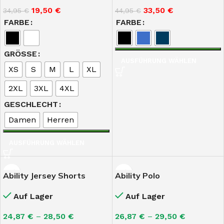
19,50
€
33,50
€
34,95
€
44,95
€
FARBE
FARBE
GRÖSSE
AUSFÜHRUNG WÄHLEN
XS
S
M
L
XL
2XL
3XL
4XL
GESCHLECHT
Damen
Herren
AUSFÜHRUNG WÄHLEN
Ability Jersey Shorts
Ability Polo
Auf Lager
Auf Lager
24,87
€
–
28,50
€
26,87
€
–
29,50
€