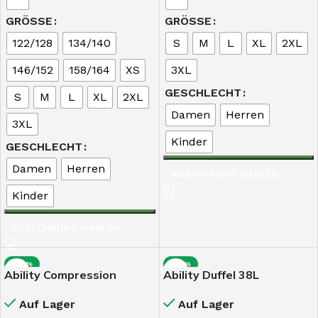
GRÖSSE
GRÖSSE
122/128
134/140
S
M
L
XL
2XL
146/152
158/164
XS
3XL
GESCHLECHT
S
M
L
XL
2XL
Damen
Herren
3XL
Kinder
GESCHLECHT
Damen
Herren
AUSFÜHRUNG WÄHLEN
Kinder
AUSFÜHRUNG WÄHLEN
-44%
-25%
Ability Compression
Ability Duffel 38L
Auf Lager
Auf Lager