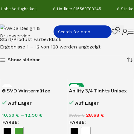
he Verfügbarkeit
✔
Hotline: 015560788245
✔
Starke M
Start
Produkt Farbe
Black
Ergebnisse 1 – 12 von 128 werden angezeigt
Show sidebar
-28%
❄️ SVD Wintermütze
Ability 3/4 Tights Unisex
Auf Lager
Auf Lager
10,50
€
–
12,50
€
28,68
€
39,95
€
FARBE
FARBE