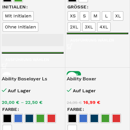
INITIALEN
GRÖSSE
Mit Initialen
XS
S
M
L
XL
Ohne Initialen
2XL
3XL
4XL
AUSFÜHRUNG WÄHLEN
AUSFÜHRUNG WÄHLEN
-32%
Ability Baselayer Ls
Ability Boxer
Auf Lager
Auf Lager
20,00
€
–
22,50
€
16,99
€
24,95
€
FARBE
FARBE