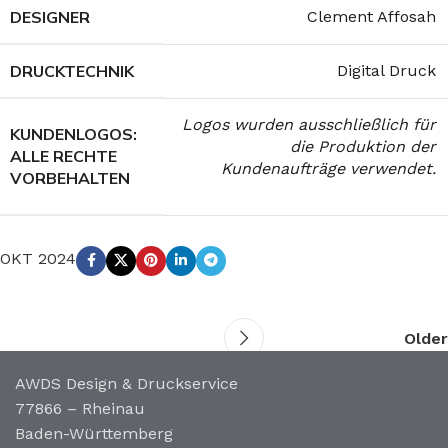
DESIGNER
Clement Affosah
DRUCKTECHNIK
Digital Druck
Logos wurden ausschließlich für
KUNDENLOGOS:
die Produktion der
ALLE RECHTE
Kundenaufträge verwendet.
VORBEHALTEN
OKT 2024
Older
AWDS Design & Druckservice
77866 – Rheinau
Baden-Württemberg