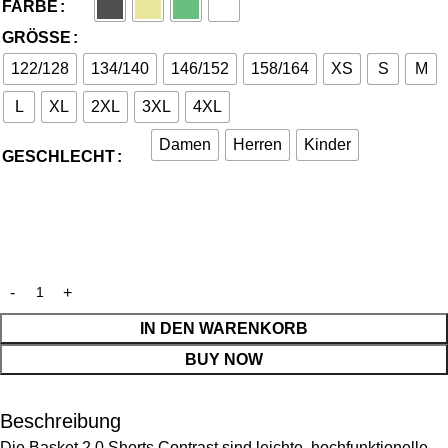
FARBE
GRÖSSE
122/128
134/140
146/152
158/164
XS
S
M
L
XL
2XL
3XL
4XL
Damen
Herren
Kinder
GESCHLECHT
IN DEN WARENKORB
BUY NOW
Beschreibung
Die Basket 2.0 Shorts Contrast sind leichte, hochfunktionelle