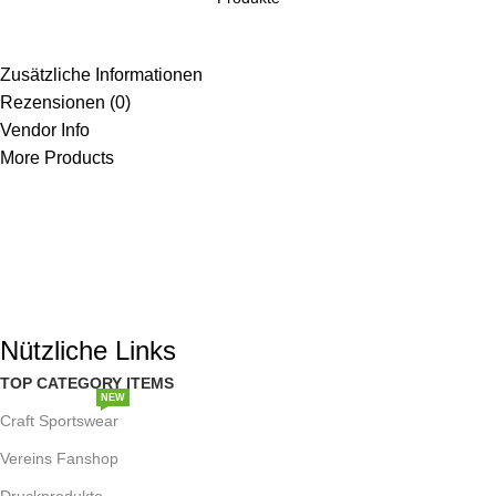
Zusätzliche Informationen
Rezensionen (0)
Vendor Info
More Products
AWDS Design & Druckservice
77866 – Rheinau
Baden-Württemberg
E-Mail: service@awdsdruck.de
Email: webshop@awdsdruck.de
Nützliche Links
TOP CATEGORY ITEMS
NEW
Craft Sportswear
TRENDY
Vereins Fanshop
Druckprodukte