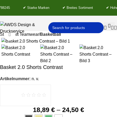
88245
✔
Starke Marken
✔
Breites Sortiment
✔
Hohe 
Start
Craft Teamwear
Basketball
Click to enlarge
Basket 2.0 Shorts Contrast
Artikelnummer:
n. v.
18,89
€
–
24,50
€