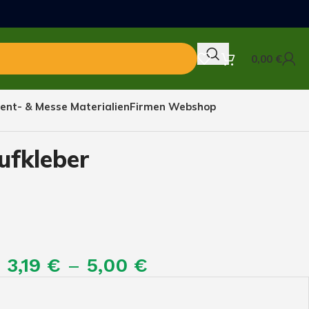
0,00
€
ent- & Messe Materialien
Firmen Webshop
ufkleber
3,19
€
–
5,00
€