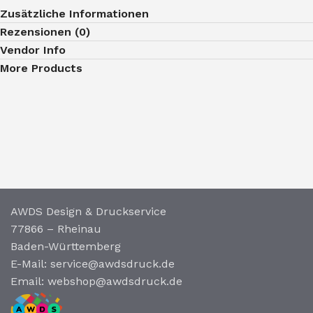
Zusätzliche Informationen
Rezensionen (0)
Vendor Info
More Products
AWDS Design & Druckservice
77866 – Rheinau
Baden-Württemberg
E-Mail: service@awdsdruck.de
Email: webshop@awdsdruck.de