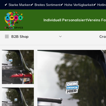
✔
Starke Marken
✔
Breites Sortiment
✔
Hohe Verfügbarkeit
✔
Hotlin
Individuell Personalisiert
Vereins F
Cra
B2B Shop
Start
Druckprodukte
Aufkleber
Blasenfreie Aufkleber