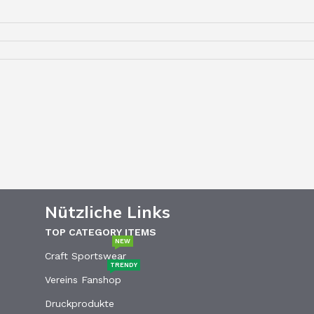
Nützliche Links
TOP CATEGORY ITEMS
NEW
Craft Sportswear
TRENDY
Vereins Fanshop
Druckprodukte