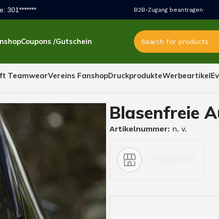
e: 301*******
B2B-Zugang beantragen
anshop
Coupons /Gutschein
ft Teamwear
Vereins Fanshop
Druckprodukte
Werbeartikel
Ev
Blasenfreie A
Artikelnummer:
n. v.