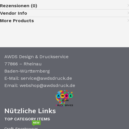
Rezensionen (0)
Vendor Info
More Products
AWDS Design & Druckservice
77866 – Rheinau
Baden-Württemberg
E-Mail: service@awdsdruck.de
Email: webshop@awdsdruck.de
Nützliche Links
TOP CATEGORY ITEMS
NEW
Craft Sportswear