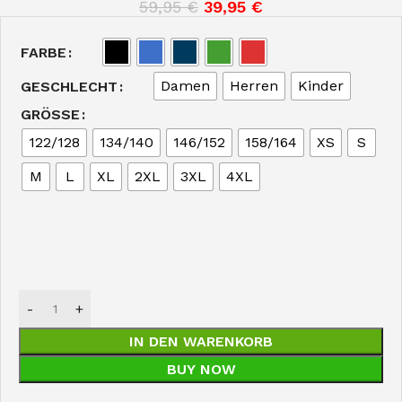
59,95
€
39,95
€
FARBE
Damen
Herren
Kinder
GESCHLECHT
GRÖSSE
122/128
134/140
146/152
158/164
XS
S
M
L
XL
2XL
3XL
4XL
IN DEN WARENKORB
BUY NOW