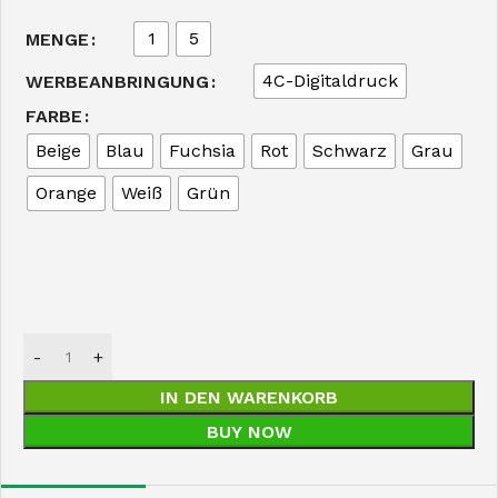
1
5
MENGE
4C-Digitaldruck
WERBEANBRINGUNG
FARBE
Beige
Blau
Fuchsia
Rot
Schwarz
Grau
Orange
Weiß
Grün
IN DEN WARENKORB
BUY NOW