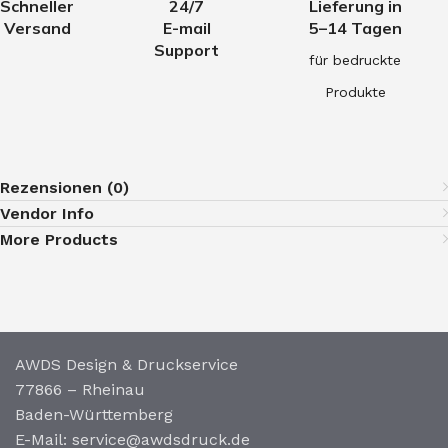
Schneller
24/7
Lieferung in
Versand
E-mail
5–14 Tagen
Support
für bedruckte
Produkte
Rezensionen (0)
Vendor Info
More Products
AWDS Design & Druckservice
77866 – Rheinau
Baden-Württemberg
E-Mail: service@awdsdruck.de