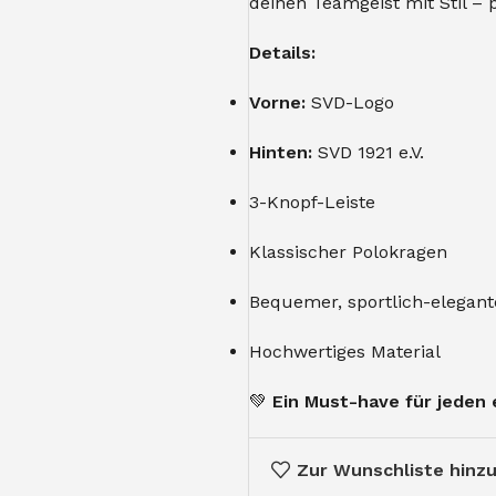
deinen Teamgeist mit Stil – p
Details:
Vorne:
SVD-Logo
Hinten:
SVD 1921 e.V.
3-Knopf-Leiste
Klassischer Polokragen
Bequemer, sportlich-elegant
Hochwertiges Material
💚
Ein Must-have für jeden 
Zur Wunschliste hinz