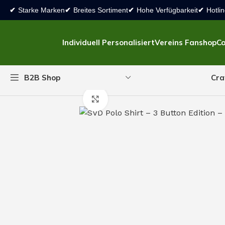
✔
Starke Marken
✔
Breites Sortiment
✔
Hohe Verfügbarkeit
✔
Hotlin
Individuell Personalisiert
Vereins Fanshop
Co
Cra
B2B Shop
Start
Vereins Fanshop
SV Diersheim
Fanshop
T-Shirts & 
Click to enlarge