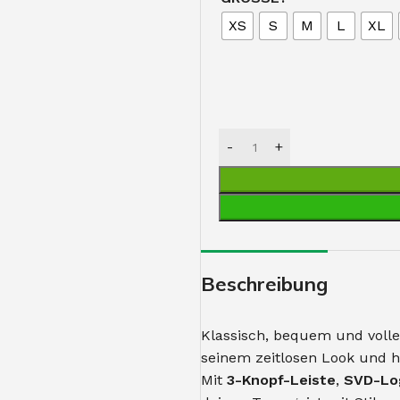
XS
S
M
L
XL
Beschreibung
Klassisch, bequem und volle
seinem zeitlosen Look und h
Mit
3-Knopf-Leiste
,
SVD-Lo