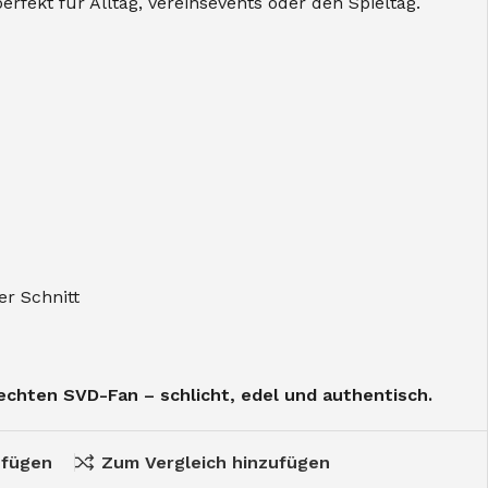
erfekt für Alltag, Vereinsevents oder den Spieltag.
er Schnitt
echten SVD-Fan – schlicht, edel und authentisch.
ufügen
Zum Vergleich hinzufügen