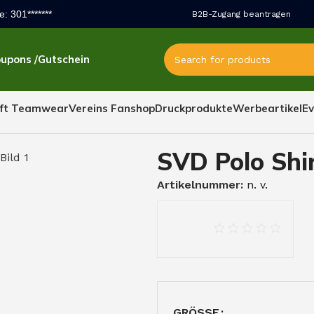
e: 301*******
B2B-Zugang beantragen
upons /Gutschein
ft Teamwear
Vereins Fanshop
Druckprodukte
Werbeartikel
Ev
Polos
SVD Polo Shirt – 3 Button Edition
SVD Polo Shir
Artikelnummer:
n. v.
GRÖSSE