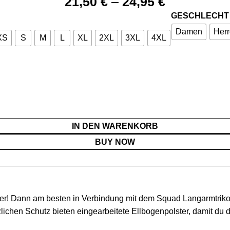
21,50
€
–
24,95
€
GESCHLECHT
Damen
Her
XS
S
M
L
XL
2XL
3XL
4XL
IN DEN WARENKORB
BUY NOW
ber! Dann am besten in Verbindung mit dem Squad Langarmtriko
lichen Schutz bieten eingearbeitete Ellbogenpolster, damit du d