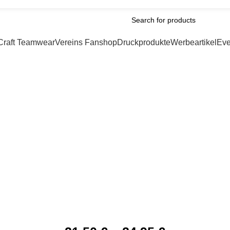
e: 301*******
B2B-Zugang beantragen
upons /Gutschein
Craft Teamwear
Vereins Fanshop
Druckprodukte
Werbeartikel
Eve