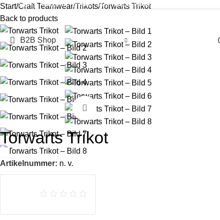
✔
Starke Marken
✔
Breites Sortiment
✔
Hohe Verfügbarkeit
✔
Hotlin
Start
Craft Teamwear
Trikots
Torwarts Trikot
Back to products
Individuell Personalisiert
Vereins Fanshop
Co
B2B Shop
Click to enlarge
Torwarts Trikot
Artikelnummer:
n. v.