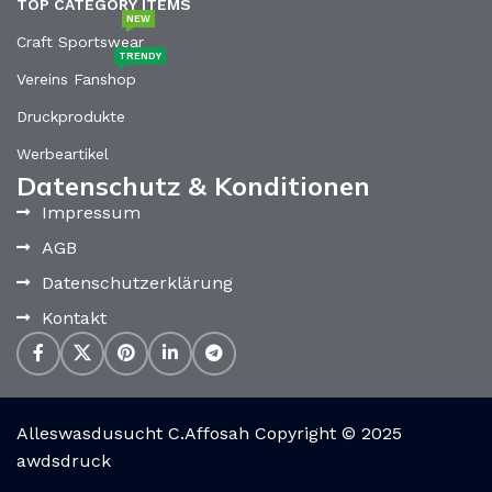
TOP CATEGORY ITEMS
NEW
Craft Sportswear
TRENDY
Vereins Fanshop
Druckprodukte
Werbeartikel
Datenschutz & Konditionen
Impressum
AGB
Datenschutzerklärung
Kontakt
Alleswasdusucht C.Affosah Copyright © 2025
awdsdruck