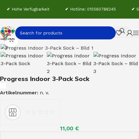
✔
Hohe Verfügbarkeit
✔
Hotline: 015560788245
✔
St
Start
Craft Teamwear
Socken & Stutzen
Click to enlarge
Progress Indoor 3-Pack Sock
Artikelnummer:
n. v.
11,00
€