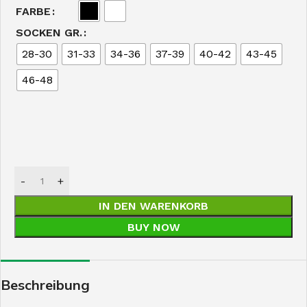
FARBE
SOCKEN GR.
28-30
31-33
34-36
37-39
40-42
43-45
46-48
IN DEN WARENKORB
BUY NOW
Beschreibung