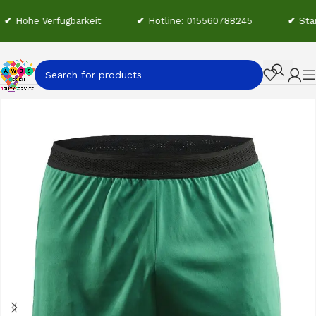
Hohe Verfügbarkeit
✔
Hotline: 015560788245
✔
Starke
Start
Craft Teamwear
Hosen & Shorts
Shorts