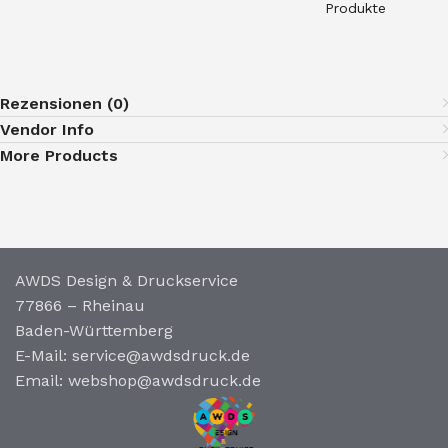
Produkte
Rezensionen (0)
Vendor Info
More Products
AWDS Design & Druckservice
77866 – Rheinau
Baden-Württemberg
E-Mail: service@awdsdruck.de
Email: webshop@awdsdruck.de