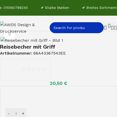
: 015560788245
✔
Starke Marken
✔
Breites Sortiment
Start
Werbeartikel
Click to enlarge
Reisebecher mit Griff
Artikelnummer:
66A43367543EE
20,50
€