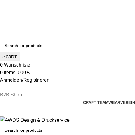
✔
Starke Marken
✔
Breites Sortiment
✔
Hohe Verfügbarkeit
✔
Hotline: 
B2B-Zugang beantragen
I
Search
0
Wunschliste
0
items
0,00
€
Anmelden/Registrieren
✔
Hotline: 015560788245
✔
Starke Marken
B2B Shop
CRAFT TEAMWEAR
VEREI