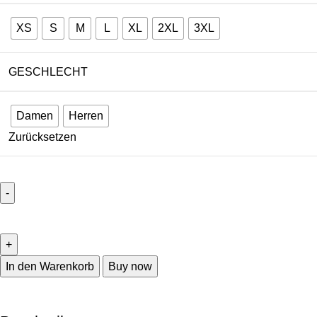
XS
S
M
L
XL
2XL
3XL
GESCHLECHT
Damen
Herren
Zurücksetzen
In den Warenkorb
Buy now