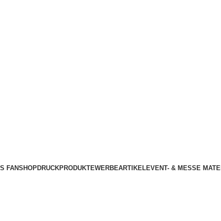
301*******
NDIVIDUELL PERSONALISIERT
VEREINS FANSHOP
COUPONS /GUTSCHE
✔
Breites Sortiment
✔
Hohe Verfügbarkeit
NS FANSHOP
DRUCKPRODUKTE
WERBEARTIKEL
EVENT- & MESSE MATE