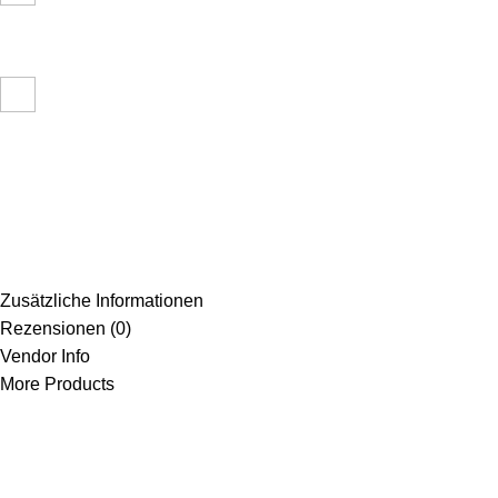
Zusätzliche Informationen
Rezensionen (0)
Vendor Info
More Products
AWDS Design & Druckservice
77866 – Rheinau
Baden-Württemberg
E-Mail: service@awdsdruck.de