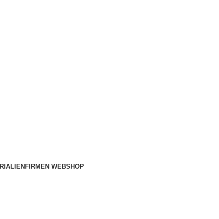
IN
✔
Hotline: 015560788245
RIALIEN
FIRMEN WEBSHOP