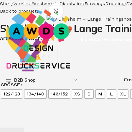
✔
Starke Marken
✔
Breites Sortiment
✔
Hohe Verfügbarkeit
✔
Hotlin
Start
Vereins Fanshop
SV Diersheim
Fanshop
Training
SV
Click to enlarge
Back to products
SV Diersheim – Lange Train
Artikelnummer:
n. v.
Individuell Personalisie
Cra
B2B Shop
GRÖSSE
122/128
134/140
146/152
XS
S
M
L
XL