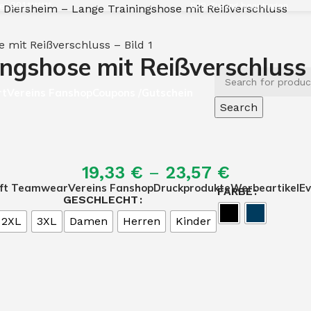
e: 301*******
B2B-Zugang beantragen
 Diersheim – Lange Trainingshose mit Reißverschluss
ingshose mit Reißverschluss
rt
Vereins Fanshop
Coupons /Gutschein
Search
19,33
€
–
23,57
€
ft Teamwear
Vereins Fanshop
Druckprodukte
Werbeartikel
Ev
FARBE
GESCHLECHT
2XL
3XL
Damen
Herren
Kinder